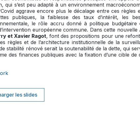
en, qui s’est peu adapté à un environnement macroécono
?Covid aggrave encore plus le décalage entre ces règles 
es publiques, la faiblesse des taux d’intérêt, les bes
onnementale, le rôle accru donné à politique budgétaire 
t d’intervention européenne commune. Dans cette nouvelle
rry et Xavier Ragot
, font des propositions pour une refon
es règles et de l’architecture institutionnelle de la surveil
 stabilité rénové serait la soutenabilité de la dette, qui serv
 des finances publiques avec la fixation d’une cible de 
work
arger les slides