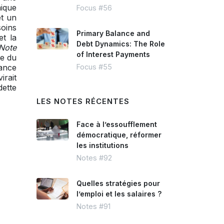
mique
Focus #56
et un
oins
Primary Balance and
et la
Debt Dynamics: The Role
Note
of Interest Payments
te du
lance
Focus #55
irait
dette
LES NOTES RÉCENTES
Face à l’essoufflement
démocratique, réformer
les institutions
Notes #92
Quelles stratégies pour
l’emploi et les salaires ?
Notes #91