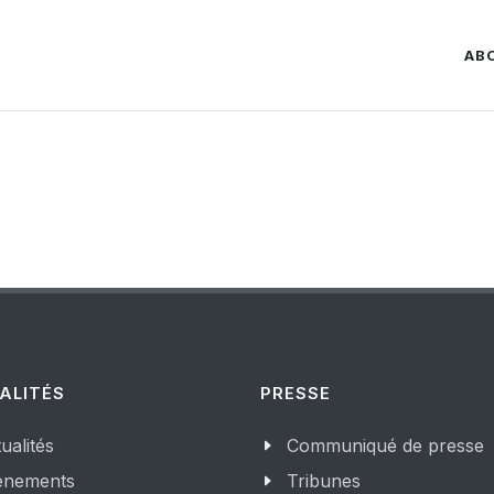
AB
ALITÉS
PRESSE
ualités
Communiqué de presse
enements
Tribunes