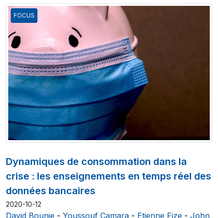
FOCUS
Dynamiques de consommation dans la
crise : les enseignements en temps réel des
données bancaires
2020-10-12
David Bounie
-
Youssouf Camara
-
Etienne Fize
-
John