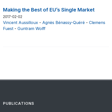
Making the Best of EU’s Single Market
2017-02-02
Vincent Aussilloux
-
Agnès Bénassy-Quéré
-
Clemens
Fuest
-
Guntram Wolff
PUBLICATIONS