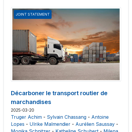
JOINT STATEMENT
Décarboner le transport routier de
marchandises
2025-03-20
Truger Achim
-
Sylvain Chassang
-
Antoine
Lopes
-
Ulrike Malmendier
-
Aurélien Saussay
-
Monika Schnitzer
-
Katheline Schubert
-
Milena