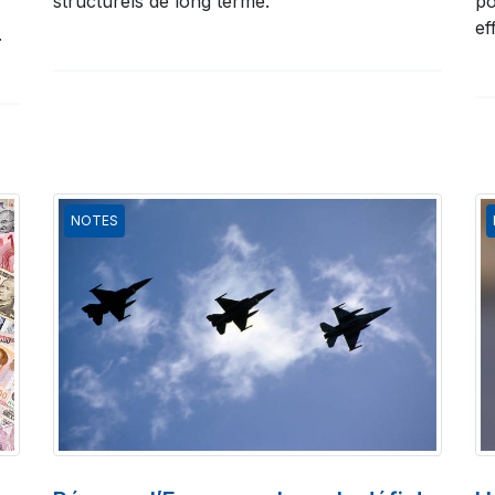
structurels de long terme.
po
ef
.
NOTES