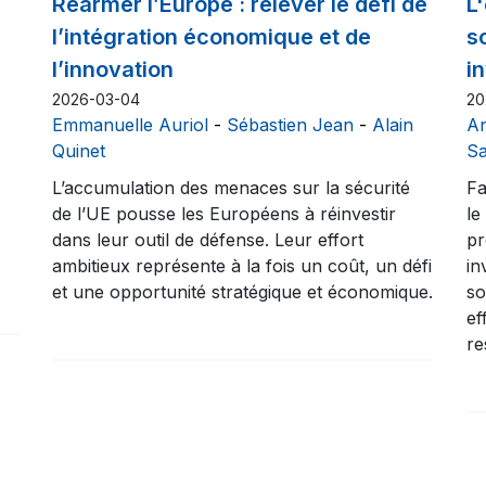
Réarmer l’Europe : relever le défi de
L
l’intégration économique et de
s
l’innovation
i
2026-03-04
20
Emmanuelle Auriol
-
Sébastien Jean
-
Alain
An
Quinet
Sa
L’accumulation des menaces sur la sécurité
Fa
de l’UE pousse les Européens à réinvestir
le
dans leur outil de défense. Leur effort
pr
ambitieux représente à la fois un coût, un défi
in
et une opportunité stratégique et économique.
so
ef
re