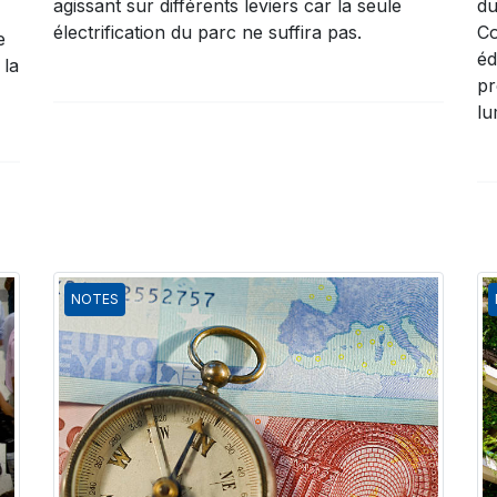
agissant sur différents leviers car la seule
du
électrification du parc ne suffira pas.
Co
e
éd
 la
pr
lu
NOTES