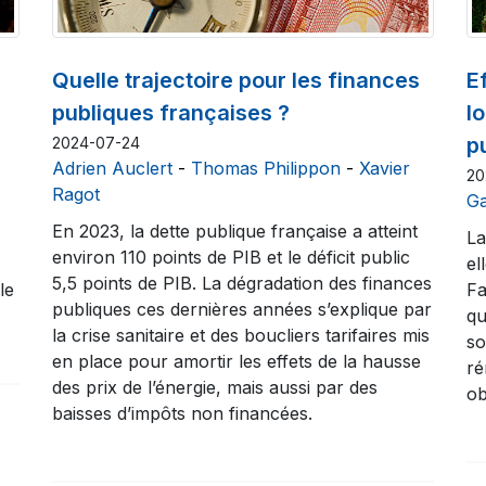
Quelle trajectoire pour les finances
E
publiques françaises ?
l
p
2024-07-24
Adrien Auclert
-
Thomas Philippon
-
Xavier
20
Ragot
Ga
En 2023, la dette publique française a atteint
La
environ 110 points de PIB et le déficit public
el
5,5 points de PIB. La dégradation des finances
le
Fa
publiques ces dernières années s’explique par
qu
la crise sanitaire et des boucliers tarifaires mis
so
en place pour amortir les effets de la hausse
ré
des prix de l’énergie, mais aussi par des
ob
baisses d’impôts non financées.