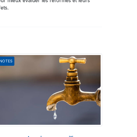
ur mieux évaluer les réformes et leurs
fets.
NOTES