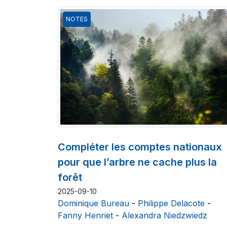
NOTES
Compléter les comptes nationaux
pour que l’arbre ne cache plus la
forêt
2025-09-10
Dominique Bureau
-
Philippe Delacote
-
Fanny Henriet
-
Alexandra Niedzwiedz