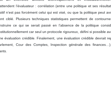
ndent l’évaluateur : corrélation (entre une politique et ses résulta
sitif n’est pas forcément celui qui est visé, ou que la politique peut av
ment ciblé. Plusieurs techniques statistiques permettent de contourn
nstruire ce qui se serait passé en l’absence de la politique consid
nstitutionnellement car seul un protocole rigoureux, défini si possible av
ne évaluation crédible.
Finalement, une évaluation crédible devrait r
arlement, Cour des Comptes, Inspection générale des finances…)
ants.