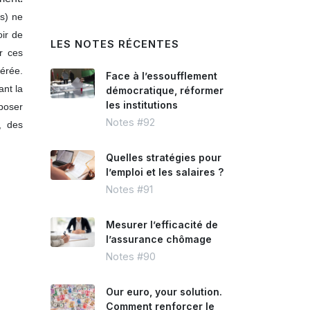
ts) ne
oir de
LES NOTES RÉCENTES
er ces
érée.
Face à l’essoufflement
ant la
démocratique, réformer
les institutions
eposer
Notes #92
, des
Quelles stratégies pour
l’emploi et les salaires ?
Notes #91
Mesurer l’efficacité de
l’assurance chômage
Notes #90
Our euro, your solution.
Comment renforcer le