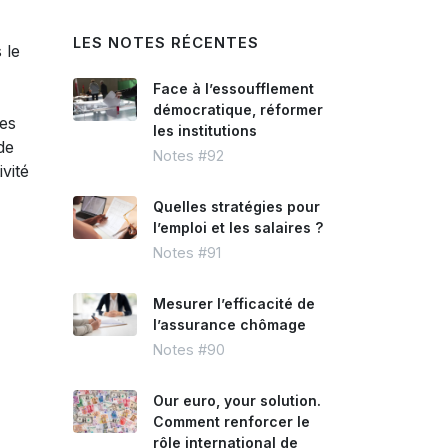
LES NOTES RÉCENTES
 le
Face à l’essoufflement
démocratique, réformer
res
les institutions
de
Notes #92
vité
Quelles stratégies pour
l’emploi et les salaires ?
Notes #91
Mesurer l’efficacité de
l’assurance chômage
Notes #90
Our euro, your solution.
Comment renforcer le
rôle international de