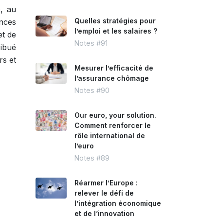
, au
Quelles stratégies pour
nces
l’emploi et les salaires ?
et de
Notes #91
ibué
rs et
Mesurer l’efficacité de
l’assurance chômage
Notes #90
Our euro, your solution.
Comment renforcer le
rôle international de
l’euro
Notes #89
Réarmer l’Europe :
relever le défi de
l’intégration économique
et de l’innovation