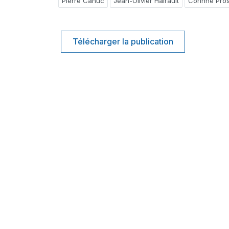
Pierre Cahuc
Jean-Olivier Hairault
Corinne Pros
Télécharger la publication