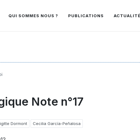
QUI SOMMES NOUS ?
PUBLICATIONS
ACTUALIT
oi
ique Note n°17
igitte Dormont
Cecilia García-Peñalosa
012