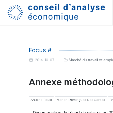
Focus #
2014-10-07
Marché du travail et empl
Annexe méthodolog
Antoine Bozio
Manon Domingues Dos Santos
Br
Décomposition de l’écart de salaires en 2