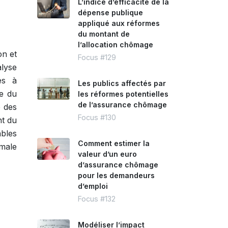
L’indice d’efficacité de la
dépense publique
appliqué aux réformes
du montant de
l’allocation chômage
on et
Focus #129
alyse
ves à
Les publics affectés par
te du
les réformes potentielles
de l’assurance chômage
e des
Focus #130
nt du
bles
Comment estimer la
imale
valeur d’un euro
d’assurance chômage
pour les demandeurs
d’emploi
Focus #132
Modéliser l’impact