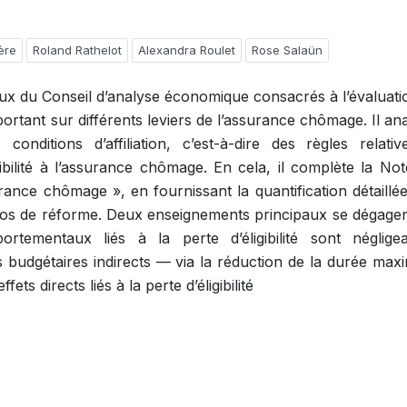
ère
Roland Rathelot
Alexandra Roulet
Rose Salaün
aux du Conseil d’analyse économique consacrés à l’évaluati
ortant sur différents leviers de l’assurance chômage. Il an
nditions d’affiliation, c’est-à-dire des règles relati
igibilité à l’assurance chômage. En cela, il complète la No
rance chômage », en fournissant la quantification détaillé
arios de réforme. Deux enseignements principaux se dégage
rtementaux liés à la perte d’éligibilité sont négligea
 budgétaires indirects — via la réduction de la durée max
ts directs liés à la perte d’éligibilité