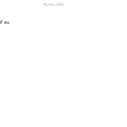
Notes #88
if au