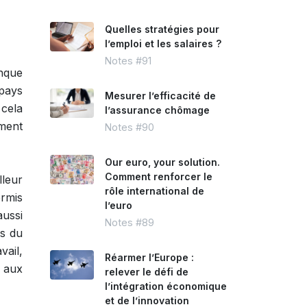
Quelles stratégies pour
l’emploi et les salaires ?
Notes #91
anque
pays
Mesurer l’efficacité de
 cela
l’assurance chômage
iment
Notes #90
Our euro, your solution.
Comment renforcer le
lleur
rôle international de
ermis
l’euro
aussi
Notes #89
es du
vail,
Réarmer l’Europe :
 aux
relever le défi de
l’intégration économique
et de l’innovation